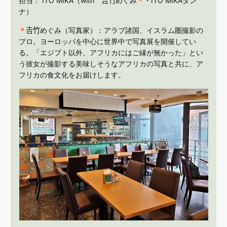
担当： ITO MIKA（with 𠮷竹めぐみ
＊
・ITO MIKAダン
ナ）
＊
𠮷竹めぐみ（写真家）：アラブ諸国、イスラム圏撮影の
プロ。ヨーロッパを中心に世界中で写真展を開催してい
る。「エジプト以外、アフリカにはご縁が無かった」とい
う彼女が撮影する美味しそうなアフリカの写真と共に、ア
フリカの食文化をお届けします。