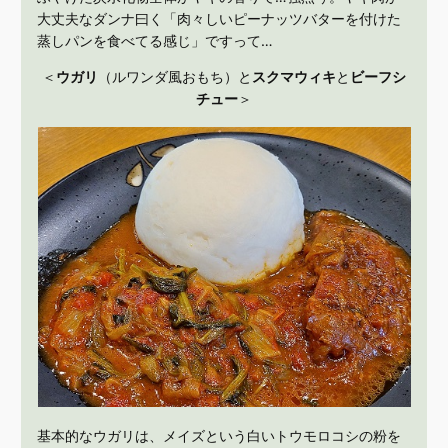
大丈夫なダンナ曰く「肉々しいピーナッツバターを付けた
蒸しパンを食べてる感じ」ですって…
＜
ウガリ
（ルワンダ風おもち）と
スクマウィキ
と
ビーフシ
チュー
＞
基本的なウガリは、メイズという白いトウモロコシの粉を