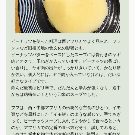
ピーナッツを使った料理は西アフリカでよく見られ、フラ
ンスなど旧植民地の食文化の影響とも。
ピーナッツバターをベースにしたスープには骨付きのヤギ
肉とオクラ、玉ねぎが入っています。ピーナッツの香ばし
い香りに、ヤギ肉の出汁がしっかりきいていて、かなり癖
が強い。個人的には…ヤギ肉が入っていなければ、だいぶ
好きなタイプです。
飲んだ最初はピリ辛で、だんだんと辛みが強くなり、途中
からは結構辛い！という印象のスープでした。
フフは、西・中部アフリカの伝統的な主食のひとつ。イモ
類などを原料にした「イモ餅」のような感じで、手でちぎ
って、ピーナッツスープに入れてふやかして食べるという
のが、アフリカでの定番の食べ方だそう。試してみると、
ふやけた炭水化物全体がヤギの香りで…強烈ぅ。ヤギ肉が