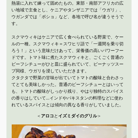
熱湯に入れて練って固めたもの。東部・南部アフリカの広
い地域で主食とし、ケニアやタンザニアでは「ウガリ」、
ウガンダでは「ポショ」など、各地で呼び名が違うそうで
す。
スクマウィキはケニアで広く食べられている野菜で、ケー
ルの一種。スクマウィキ＝スワヒリ語で「一週間を乗り切
ろう！」という意味だけあって、栄養価の高いパワーフー
ドです。トマト味に煮たスクマウィキと、ごくごく普通の
ビーフシチューがひと皿に盛られていて、ピーナッツスー
プ同様、ウガリを浸していただきます。
クタクタで野菜の甘味が出ていてトマトの酸味と合わさっ
てとても美味しかった。普通のビーフシチューとはいって
も、トマトの酸味がしっかり残り、やはり独特のスパイス
の香りはしていて…インドやパキスタンの料理などに使わ
れているスパイスとは傾向の異なる香りがしていました。
＜
アロコ
と
イズミダイのグリル
＞