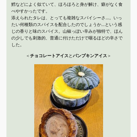
鱈などによく似ていて、ほろほろと身が解け、癖がなく食
べやすかったです。
添えられたタレは、とっても複雑なスパイシーさ…。いっ
たい何種類のスパイスを配合したのでしょうか…という感
じの香りと味のスパイス。山椒っぽい辛みが独特で、ほん
の少しでも刺激的、普通に付けただけで咽るほどの辛さで
した。
＜
チョコレートアイス
と
パンプキンアイス
＞