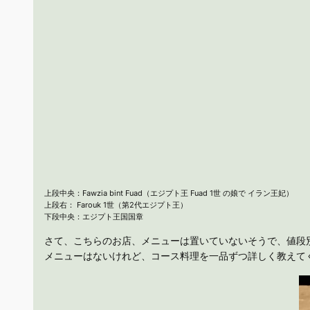
上段中央：Fawzia bint Fuad（エジプト王 Fuad 1世 の娘で イラン王妃）
上段右： Farouk 1世（第2代エジプト王）
下段中央：エジプト王国国章
さて、こちらのお店、メニューは置いていないそうで、値段別
メニューはないけれど、コース料理を一品ずつ詳しく教えて