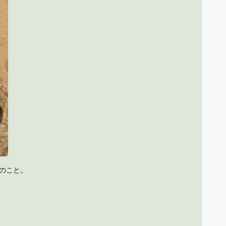
のこと。
。