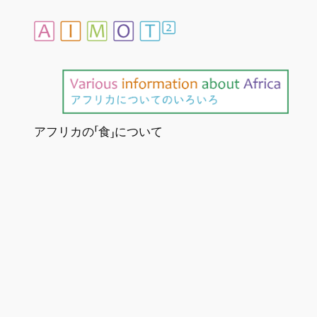
内
容
を
ス
キ
ッ
プ
アフリカの「食」について