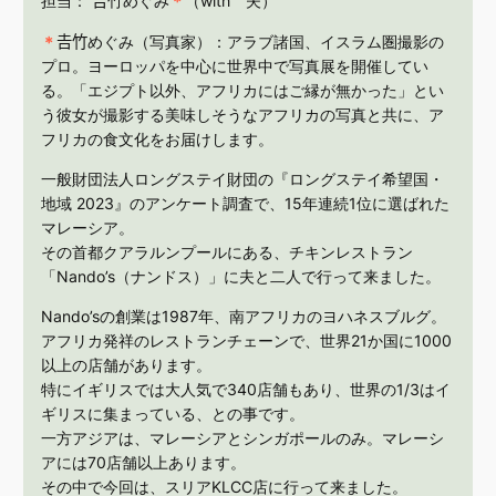
担当： 𠮷竹めぐみ
＊
（with 夫）
＊
𠮷竹めぐみ（写真家）：アラブ諸国、イスラム圏撮影の
プロ。ヨーロッパを中心に世界中で写真展を開催してい
る。「エジプト以外、アフリカにはご縁が無かった」とい
う彼女が撮影する美味しそうなアフリカの写真と共に、ア
フリカの食文化をお届けします。
一般財団法人ロングステイ財団の『ロングステイ希望国・
地域 2023』のアンケート調査で、15年連続1位に選ばれた
マレーシア。
その首都クアラルンプールにある、チキンレストラン
「Nando’s（ナンドス）」に夫と二人で行って来ました。
Nando’sの創業は1987年、南アフリカのヨハネスブルグ。
アフリカ発祥のレストランチェーンで、世界21か国に1000
以上の店舗があります。
特にイギリスでは大人気で340店舗もあり、世界の1/3はイ
ギリスに集まっている、との事です。
一方アジアは、マレーシアとシンガポールのみ。マレーシ
アには70店舗以上あります。
その中で今回は、スリアKLCC店に行って来ました。