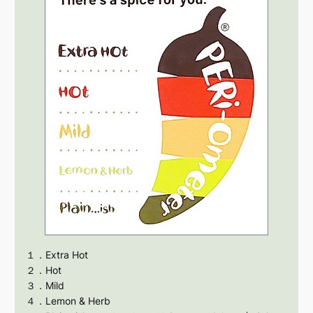
１．Extra Hot
２．Hot
３．Mild
４．Lemon & Herb